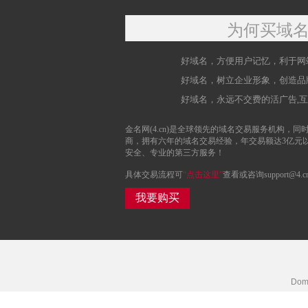
为何买域
好域名，方便用户记忆，利于网
好域名，树立企业形象，创造品
好域名，永远不交费的活广告,
金名网(4.cn)是全球领先的域名交易服务机构，同时
商，拥有六年的域名交易经验，年交易额达3亿元
安全、专业的第三方服务！
具体交易流程可
“点击这里”
查看或咨询support@4.c
我要购买
Doma