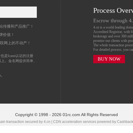
Process Over
名
Escrow through 4
站传播和产品推广！
4.cn is a world leading do
Accredited Registrar, with 
牌价值！
brokerage and over 300 mil
promise our clients with prof
互联网上的不动产！
The whole transaction proc
For detailed process, you c
也是Icann认证的注册
BUY NOW
以上。金名网提供简单、
n。
Copyright © 1998 - 2026 01rc.com All Rights Reserved
in transaction secured by 4.cn | CDN acceleration services powered by
Cashbac