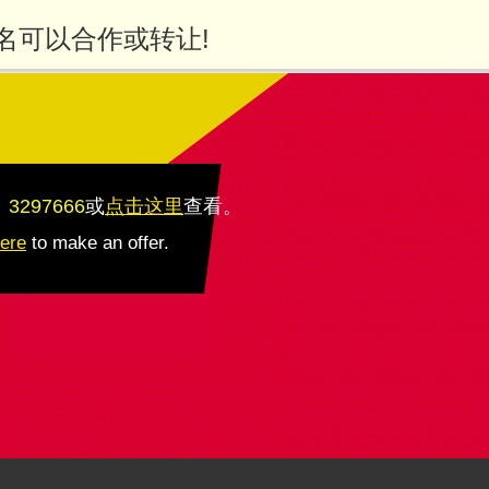
名可以合作或转让!
：3297666
或
点击这里
查看
。
here
to make an offer.